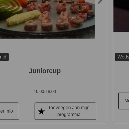
ijd
Wedst
Juniorcup
10:00-18:00
Me
Toevoegen aan mijn
er info
programma