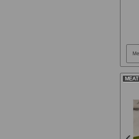
Me
MEAT