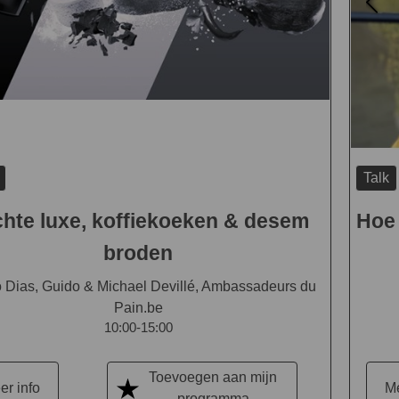
Talk
hte luxe, koffiekoeken & desem
Hoe 
broden
o Dias, Guido & Michael Devillé, Ambassadeurs du
Pain.be
10:00-15:00
Toevoegen aan mijn
er info
Me
programma