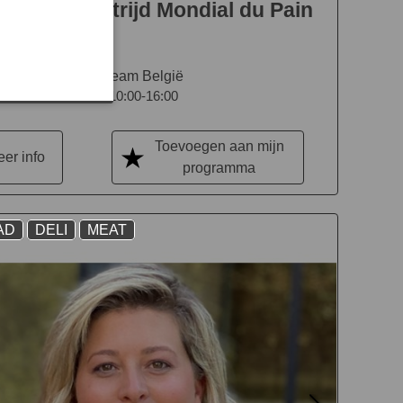
aining wedstrijd Mondial du Pain
Team België
10:00-16:00
Toevoegen aan mijn
er info
programma
AD
DELI
MEAT