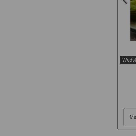
Wedstr
Me