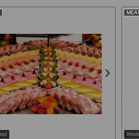
MEA
ijd
Wedst