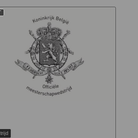
T
rijd