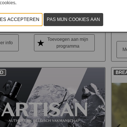
Dolce Petanque
Tr
 cookies
.
10:00-18:00
Toevoegen aan mijn
er info
programma
Me
AD
BRE