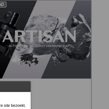
AD
o
e site bezoekt.