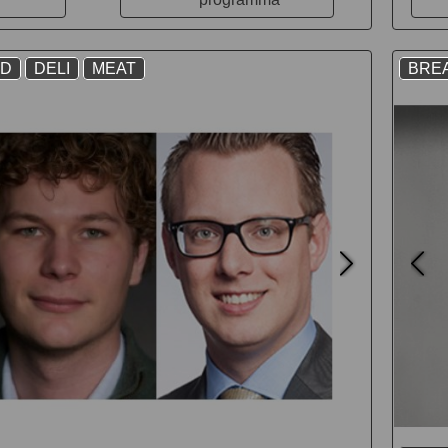
AD
DELI
MEAT
BRE