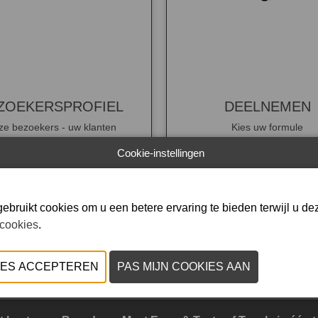
ZOEKERSPROFIEL
DEELNEMEN
e bezoekers - uw klanten
Kies uw formule
Cookie-instellingen
ZOEKERSPROFIEL
DEELNEMEN AA
ebruikt cookies om u een betere ervaring te bieden terwijl u dez
ARTISAN
 cookies
.