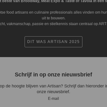
 beste van Broodway, Meat Expo & Taste of Tavola in één to
tse food artisans en culinaire professionals alles vinden om hun
uit te bouwen.
ht, vakmanschap, passie en stielkennis staan centraal op AR
DIT WAS ARTISAN 2025
Schrijf in op onze nieuwsbrief
 op de hoogte blijven van Artisan? Schrijf dan hieronder i
onze nieuwsbrief.
E-mail