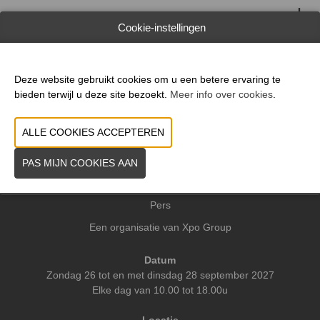
WEBSITE CATALOGUS
Cookie-instellingen
VORIGE
VOLGENDE
Deze website gebruikt cookies om u een betere ervaring te
bieden terwijl u deze site bezoekt.
Meer info over cookies
.
Praktische info
Contact
Pers
Een organisatie van Xpo Group
Datum
Zondag 26 tot en met dinsdag 28 september 2027
Elke dag van 10.00 tot 18.00u