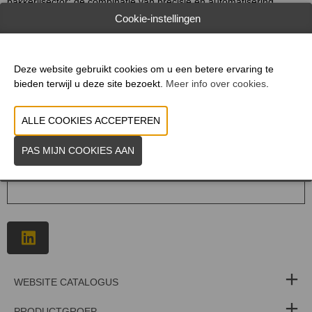
bakkerijsector; dé combinatie van precisie en automatisering.
Cookie-instellingen
Ervaar de toekomst van voedselproductie – met Handtmann
Processing aan uw zijde.
Deze website gebruikt cookies om u een betere ervaring te
bieden terwijl u deze site bezoekt.
Meer info over cookies
.
U hebt geen toestemming gegeven om deze
content te zien. Pas uw cookie-instellingen aan om
deze content te zien.
Cookies bekijken
WEBSITE CATALOGUS
PRODUCTGROEP