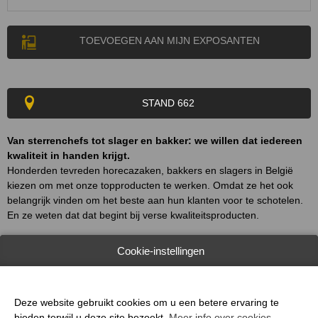
TOEVOEGEN AAN MIJN EXPOSANTEN
STAND 662
Van sterrenchefs tot slager en bakker: we willen dat iedereen
kwaliteit in handen krijgt.
Honderden tevreden horecazaken, bakkers en slagers in België
kiezen om met onze topproducten te werken. Omdat ze het ook
belangrijk vinden om het beste aan hun klanten voor te schotelen.
En ze weten dat dat begint bij verse kwaliteitsproducten.
Cookie-instellingen
Een ruim assortiment voorgesneden groenten van eigen atelier,
private labels packaging en veel meer!
Deze website gebruikt cookies om u een betere ervaring te
bieden terwijl u deze site bezoekt.
Meer info over cookies
.