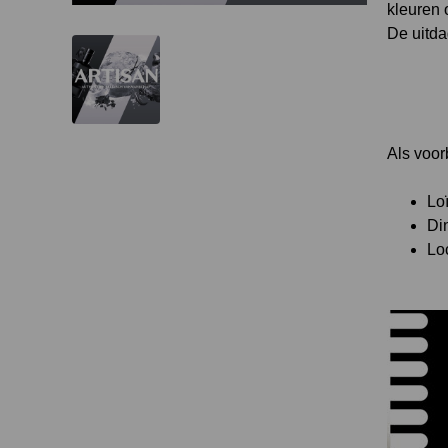
kleuren 
De uitda
Als voor
Lo
Di
Loc