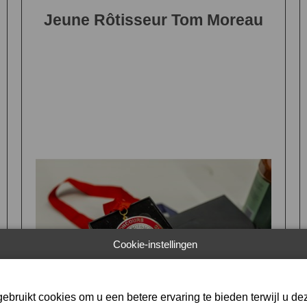
Jeune Rôtisseur Tom Moreau
Cookie-instellingen
ebruikt cookies om u een betere ervaring te bieden terwijl u dez