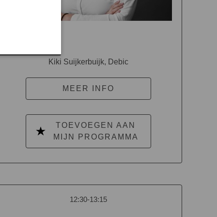
Kiki Suijkerbuijk, Debic
MEER INFO
TOEVOEGEN AAN
MIJN PROGRAMMA
12:30-13:15