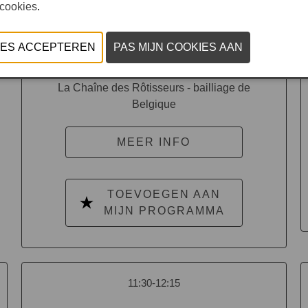
 cookies
.
La Chaîne des Rôtisseurs - bailliage de
Belgique
MEER INFO
TOEVOEGEN AAN
MIJN PROGRAMMA
11:30-12:15