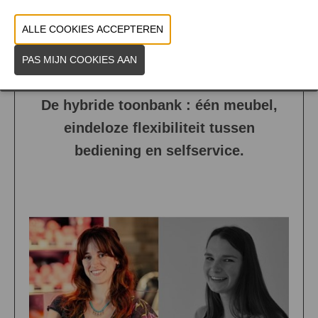
15:30-16:00
De hybride toonbank : één meubel,
eindeloze flexibiliteit tussen
bediening en selfservice.