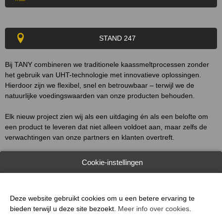
STAND 247
Bij TANY combineren we traditionele kaassmeltprocessen zonder
het gebruik van UHT-technologie met innovatieve oplossingen.
Hierdoor zijn we flexibel, snel en betrouwbaar – terwijl we de
natuurlijke voedingswaarden van onze producten behouden.
Elk nieuw project zien wij als een uitdaging én als een belofte om
een product te leveren dat niet alleen voldoet aan, maar zelfs de
verwachtingen van onze partners en klanten overtreft.
Onze productie steunt op een solide basis: we gebruiken uitsluitend
Cookie-instellingen
grondstoffen van bewezen leveranciers die topkwaliteit garanderen.
Moderne technologie, gecombineerd met jarenlange ervaring, stelt
ons in staat producten te creëren die zelfs de meest veeleisende
Deze website gebruikt cookies om u een betere ervaring te
klanten aanspreken en voldoen aan de strengste normen.
bieden terwijl u deze site bezoekt.
Meer info over cookies
.