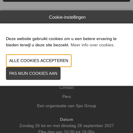
Cookie-instellingen
WEBSITE CATALOGUS
Deze website gebruikt cookies om u een betere ervaring te
VORIGE
VOLGENDE
bieden terwijl u deze site bezoekt.
Meer info over cookies
.
Praktische info
Contact
Pers
Een organisatie van Xpo Group
Datum
Zondag 26 tot en met dinsdag 28 september 2027
Elke dag van 10.00 tot 18.00u