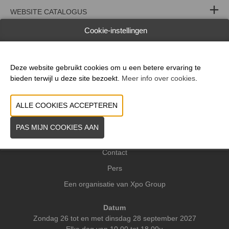
WEBSITE CATALOGUS
Cookie-instellingen
PRODUCTGROEP
Deze website gebruikt cookies om u een betere ervaring te
VORIGE
VOLGENDE
bieden terwijl u deze site bezoekt.
Meer info over cookies
.
Praktische info
Contact
Pers
Een organisatie van Xpo Group
Datum
Zondag 26 tot en met dinsdag 28 september 2027