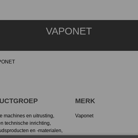
VAPONET
PONET
UCTGROEP
MERK
le machines en uitrusting,
Vaponet
n technische inrichting,
dsproducten en -materialen,
 (keuken)toestellen, Machines