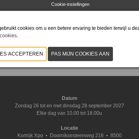
Cookie-instellingen
ing voor atelier
ebruikt cookies om u een betere ervaring te bieden terwijl u dez
 cookies
.
VORIGE
VOLGENDE
Datum
Zondag 26 tot en met dinsdag 28 september 2027
Elke dag van 10.00 tot 18.00u
Locatie
Kortrijk Xpo
•
Doorniksesteenweg 216 • 8500