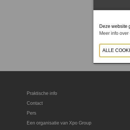
en uitrust
Deze website g
Meer info over
Praktische info
Contact
Pers
Een organisatie van Xpo Group