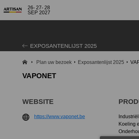
26- 27- 28
SEP 2027
EXPOSANTENLIJST 2025
Plan uw bezoek
Exposantenlijst 2025
VA
VAPONET
WEBSITE
PROD
https://www.vaponet.be
Industrië
Koeling e
Onderhou
Ovens en