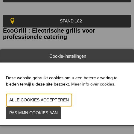
STAND 182
EcoGrill : Electrische grills voor
professionele catering
Cookie-instellingen
WEBSITE & CATALOGUS
PRODUCTGROEP
Deze website gebruikt cookies om u een betere ervaring te
FOTO'S
bieden terwijl u deze site bezoekt.
Meer info over cookies
.
MERK
VORIGE
VOLGENDE