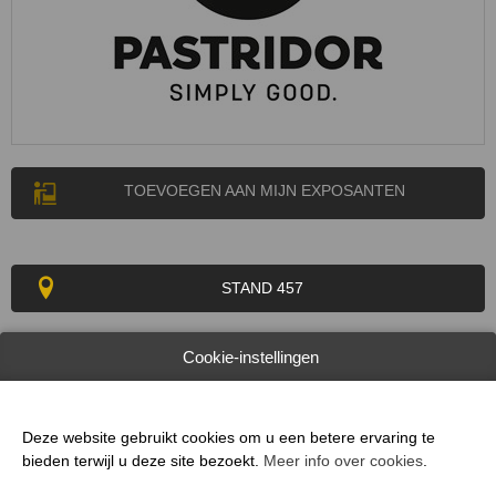
TOEVOEGEN AAN MIJN EXPOSANTEN
STAND 457
Pastridor
Cookie-instellingen
SIMPLY GOOD.
Brood bakken, we zijn er simpelweg goed in. En we hebben er een
Deze website gebruikt cookies om u een betere ervaring te
enorme passie voor. De liefde voor eten, het leven en het ambacht
bieden terwijl u deze site bezoekt.
Meer info over cookies
.
zijn gevoed door onze Belgische roots. Exact zoals Belgisch bier,
maken wij ons brood met schijnbaar simpele, maar zeer