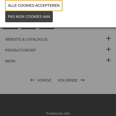
kwalitatieve ingrediënten en verfijnde rituelen. Smaakvol en
krachtig door haar eenvoud. Van (stok)broden tot hamburger buns.
WEBSITE & CATALOGUS
PRODUCTGROEP
MERK
VORIGE
VOLGENDE
Praktische info