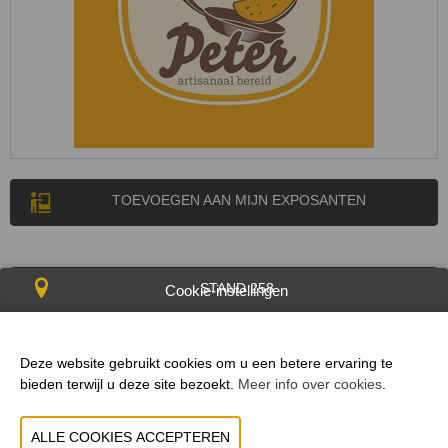
TOEVOEGEN AAN MIJN EXPOSANTEN
STAND 258
Cookie-instellingen
Pannenkoeken Peter staat steeds voor lekkere, artisanale, ultra-
verse pannenkoeken die met liefde en vakmanschap worden
Deze website gebruikt cookies om u een betere ervaring te
bereid. Bovendien met veel minder suikers en vetten en volledig vrij
bieden terwijl u deze site bezoekt.
Meer info over cookies
.
van bewaarmiddelen.