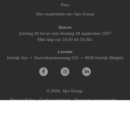
Pers
Een organisatie van Xpo Group
Datum
Zondag 26 tot en met dinsdag 28 september 2027
Elke dag van 10.00 tot 18.00u
Locatie
Kortrijk Xpo
•
Doorniksesteenweg 216 • 8500 Kortrijk (België)
© 2026, Xpo Group.
Privacy Policy
-
Cookiestatement
-
Algemene voorwaarden
-
Cookies bekijken