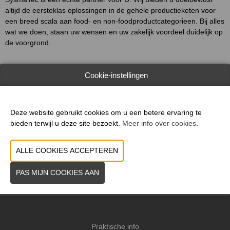
altijd de eersteklas oplossingen in de gehele productieketen voor
een breed scala aan food- en non-foodproductcategorieen. Bij alles
wat we doen, staan uw wensen en uw zakelijk voordeel duidelijk op
de voorgrond.
Cookie-instellingen
WEBSITE CATALOGUS
PRODUCTGROEP
Deze website gebruikt cookies om u een betere ervaring te
MERK
bieden terwijl u deze site bezoekt.
Meer info over cookies
.
VORIGE
VOLGENDE
Praktische info