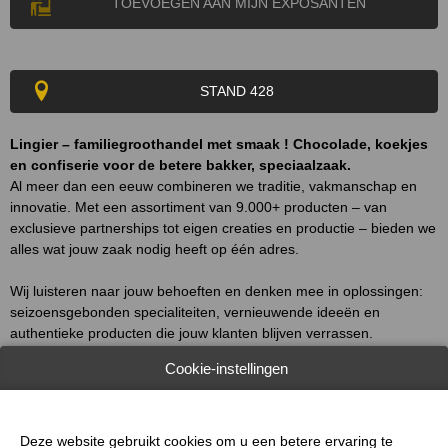
TOEVOEGEN AAN MIJN EXPOSANTEN
STAND 428
Lingier – familiegroothandel met smaak ! Chocolade, koekjes
en confiserie voor de betere bakker, speciaalzaak.
Al meer dan een eeuw combineren we traditie, vakmanschap en
innovatie. Met een assortiment van 9.000+ producten – van
exclusieve partnerships tot eigen creaties en productie – bieden we
alles wat jouw zaak nodig heeft op één adres.
Wij luisteren naar jouw behoeften en denken mee in oplossingen:
seizoensgebonden specialiteiten, vernieuwende ideeën en
authentieke producten die jouw klanten blijven verrassen.
Cookie-instellingen
Bestellen doe je zoals jij wil: persoonlijk, telefonisch tot ’s avonds of
24/7 via onze webshop. Bij Lingier ben je meer dan een
klantnummer – we kennen je, en zorgen dat je op tijd geleverd
wordt.
Deze website gebruikt cookies om u een betere ervaring te