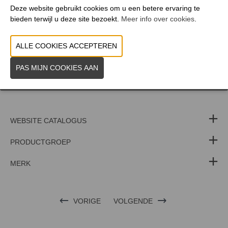
Deze website gebruikt cookies om u een betere ervaring te
bieden terwijl u deze site bezoekt.
Meer info over cookies
.
Op onze stand ontdek je de nieuwe Selmi extruder & Tuttuno ice
van Selmi, naast heel wat tempereermachines & machines voor de
bereiding van ijs.
Natuurlijk kan je deze lekker producten ook komen proeven!
Tot op de beurs!
WEBSITE CATALOGUS
PRODUCTGROEP
MERK
VORIGE
VOLGENDE