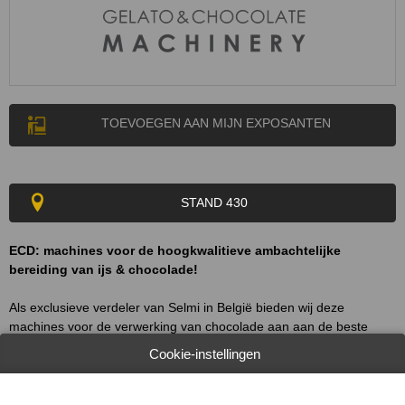
TOEVOEGEN AAN MIJN EXPOSANTEN
STAND 430
ECD: machines voor de hoogkwalitieve ambachtelijke
bereiding van ijs & chocolade!
Als exclusieve verdeler van Selmi in België bieden wij deze
machines voor de verwerking van chocolade aan aan de beste
voorwaarden, met een sterk team techniekers dat klaarstaat om
Cookie-instellingen
onderhoud uit te voeren. Verder verdelen wij ook machines van het
merk Valmar in België voor de pasteurisatie en bereiding van
roomijs & gelato.