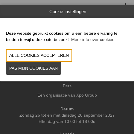
WEBSITE CATALOGUS
Cookie-instellingen
VORIGE
VOLGENDE
Deze website gebruikt cookies om u een betere ervaring te
bieden terwijl u deze site bezoekt.
Meer info over cookies
.
Praktische info
Contact
Pers
Een organisatie van Xpo Group
Datum
Zondag 26 tot en met dinsdag 28 september 2027
Elke dag van 10.00 tot 18.00u