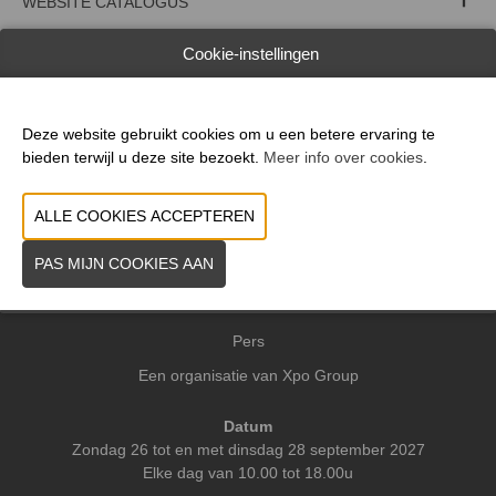
WEBSITE CATALOGUS
PRODUCTGROEP
Cookie-instellingen
VORIGE
VOLGENDE
Deze website gebruikt cookies om u een betere ervaring te
bieden terwijl u deze site bezoekt.
Meer info over cookies
.
Praktische info
Contact
Pers
Een organisatie van Xpo Group
Datum
Zondag 26 tot en met dinsdag 28 september 2027
Elke dag van 10.00 tot 18.00u