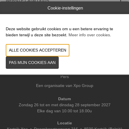
WEBSITE CATALOGUS
Cookie-instellingen
VORIGE
VOLGENDE
Deze website gebruikt cookies om u een betere ervaring te
bieden terwijl u deze site bezoekt.
Meer info over cookies
.
Praktische info
Contact
Pers
Een organisatie van Xpo Group
Datum
Zondag 26 tot en met dinsdag 28 september 2027
Elke dag van 10.00 tot 18.00u
Locatie