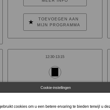
MEER INFO
TOEVOEGEN AAN
MIJN PROGRAMMA
12:30-13:15
Waarom u moet communiceren
Cookie-instellingen
naar uw klanten over al het
goede van brood, en hoe.
ebruikt cookies om u een betere ervaring te bieden terwijl u dez