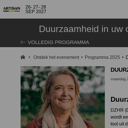
26- 27- 28
SEP 2027
Duurzaamheid in uw o
VOLLEDIG PROGRAMMA
Ontdek het evenement
Programma 2025
D
DUURZ
maandag 2
Duurz
DZHR (Du
wordt ee
tool uit