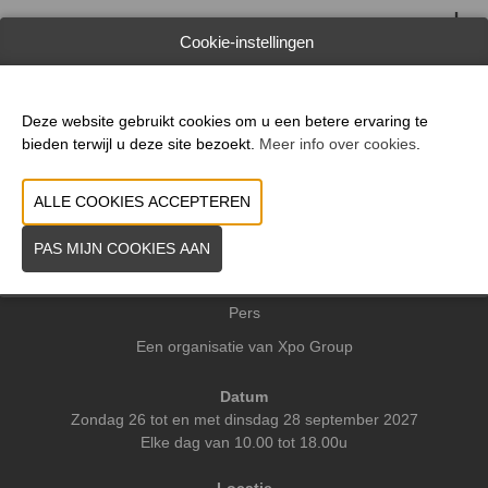
WEBSITE CATALOGUS
Cookie-instellingen
VORIGE
VOLGENDE
Deze website gebruikt cookies om u een betere ervaring te
bieden terwijl u deze site bezoekt.
Meer info over cookies
.
Praktische info
Contact
Pers
Een organisatie van Xpo Group
Datum
Zondag 26 tot en met dinsdag 28 september 2027
Elke dag van 10.00 tot 18.00u