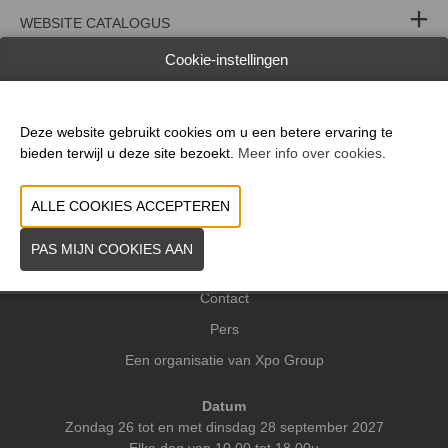
WEBSITE CATALOGUS
Cookie-instellingen
PRODUCTGROEP
Deze website gebruikt cookies om u een betere ervaring te
VORIGE
VOLGENDE
bieden terwijl u deze site bezoekt.
Meer info over cookies
.
Praktische info
Contact
Pers
Een organisatie van Xpo Group
Datum
Zondag 26 tot en met dinsdag 28 september 2027