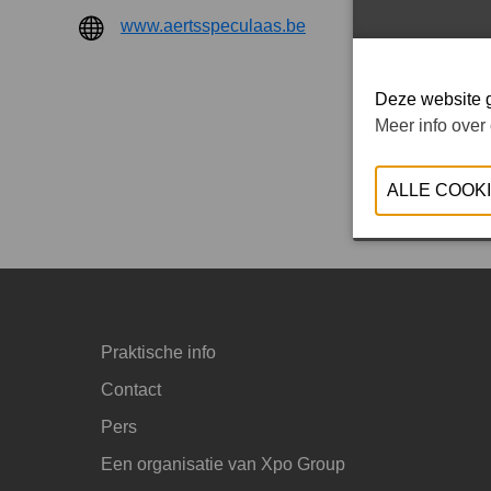
www.aertsspeculaas.be
Brood en
Deze website g
Meer info over
Praktische info
Contact
Pers
Een organisatie van Xpo Group