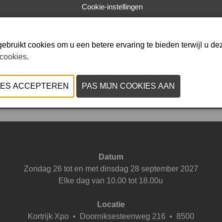
Cookie-instellingen
 gebak
ebruikt cookies om u een betere ervaring te bieden terwijl u dez
 cookies
.
VORIGE
VOLGENDE
Datum
Zondag 26 tot en met dinsdag 28 september 2027
Elke dag van 10.00 tot 18.00u
Locatie
Kortrijk Xpo
•
Doorniksesteenweg 216 • 8500