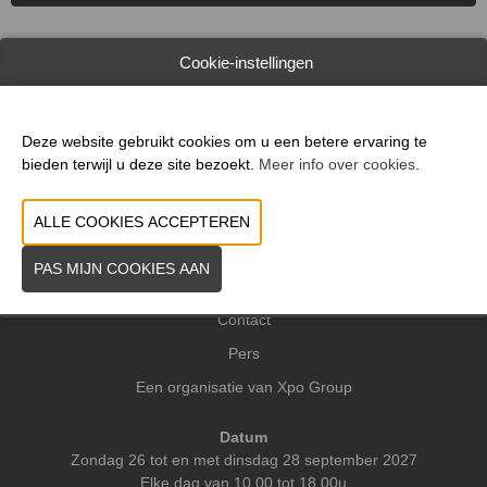
Cookie-instellingen
WEBSITE CATALOGUS
Deze website gebruikt cookies om u een betere ervaring te
VORIGE
VOLGENDE
bieden terwijl u deze site bezoekt.
Meer info over cookies
.
Praktische info
Contact
Pers
Een organisatie van Xpo Group
Datum
Zondag 26 tot en met dinsdag 28 september 2027
Elke dag van 10.00 tot 18.00u