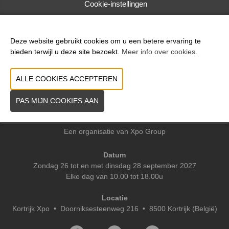
Cookie-instellingen
VORIGE
VOLGENDE
Deze website gebruikt cookies om u een betere ervaring te
bieden terwijl u deze site bezoekt.
Meer info over cookies
.
Praktische info
Contact
Pers
Een organisatie van Xpo Group
Datum
Zondag 26 tot en met dinsdag 28 september 2027
Elke dag van 10.00 tot 18.00u
Locatie
Kortrijk Xpo
•
Doorniksesteenweg 216 • 8500 Kortrijk (België)