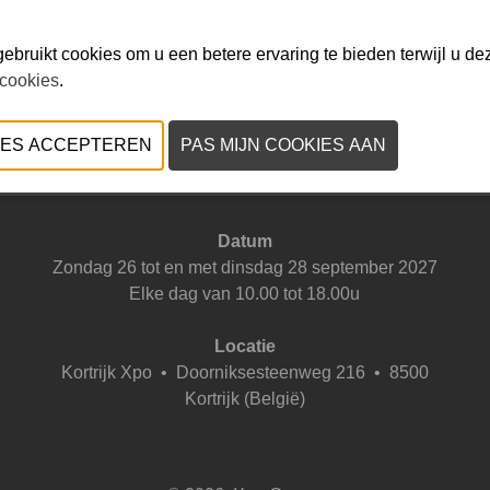
ebruikt cookies om u een betere ervaring te bieden terwijl u dez
 cookies
.
VORIGE
VOLGENDE
Datum
Zondag 26 tot en met dinsdag 28 september 2027
Elke dag van 10.00 tot 18.00u
Locatie
Kortrijk Xpo
•
Doorniksesteenweg 216 • 8500
Kortrijk (België)