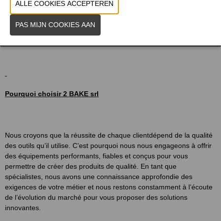
Service après-vente réactif et disponible
, pour assurer
une utilisation optimale de votre équipement.
Pourquoi choisir 2 BAKE srl
Nous croyons que la réussite de chaque clientdépend de la qualité
des outils qu’il utilise. C’est pourquoi nous nous engageons à offrir
des équipements performants, fiables et conçus pour vous
permettre de créer des produits de qualité. En tant que
spécialistes, nous avons une connaissance approfondie des
exigences de votre métier et nous restons constamment à l’écoute
de l’évolution du marché pour vous proposer des solutions
innovantes.