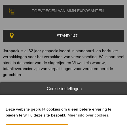
TOEVOEGEN AAN MIJN EXPOSANTEN
STAND 147
Jorapack is al 32 jaar gespecialiseerd in standaard- en bedrukte
verpakkingen voor het verpakken van verse voeding. Wij staan heel
sterk in de sector van de slagerijen en Viswinkels waar wij
totaalleverancier zijn van verpakkingen voor verse en bereide
gerechten.
Daarnaast kunnen wij u een zeer betrouwbaar partnerschap
Cookie-instellingen
aanbieden voor tal van andere artikelen zoals hygiëne
voorzieningen.
Deze website gebruikt cookies om u een betere ervaring te
Onze eigen prepress dienst werkt voor u graag een totaaloplossing
bieden terwijl u deze site bezoekt.
Meer info over cookies
.
uit voor het uitrollen van uw huisstijl op al uw verpakkingsnoden.