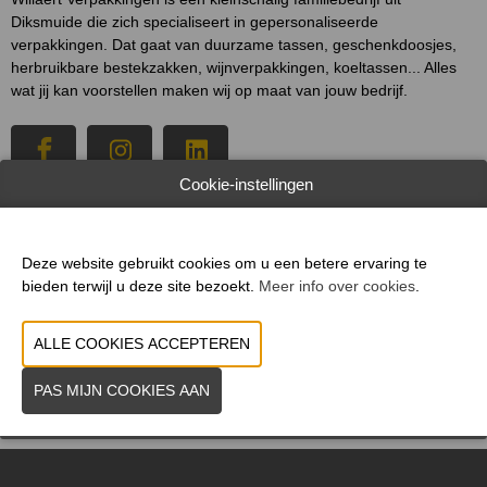
Diksmuide die zich specialiseert in gepersonaliseerde
verpakkingen. Dat gaat van
duurzame
tassen
,
geschenkdoosjes
,
herbruikbare
bestekzakken
,
wijnverpakkingen
,
koeltassen
... Alles
wat jij kan voorstellen maken wij op maat van jouw bedrijf.
Cookie-instellingen
WEBSITE CATALOGUS
Deze website gebruikt cookies om u een betere ervaring te
PRODUCTGROEP
bieden terwijl u deze site bezoekt.
Meer info over cookies
.
FOTO'S
VORIGE
VOLGENDE