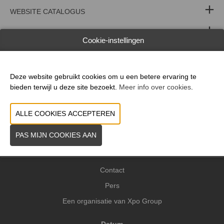
WEBSITE CATALOGUS
PRODUCTGROEP
Cookie-instellingen
MERK
Deze website gebruikt cookies om u een betere ervaring te
bieden terwijl u deze site bezoekt.
Meer info over cookies
.
VORIGE
VOLGENDE
Praktische info
Contact
Pers
Een organisatie van Xpo Group