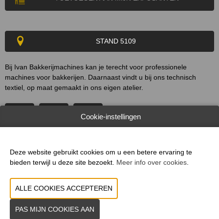
STAND 5109
Bij Ivan Bakkerijmachines kan je terecht voor professionele
machines voor bakkerijen. Daarnaast vindt u bij ons technisch
textiel, op maat gemaakt in ons eigen atelier.
Cookie-instellingen
WEBSITE CATALOGUS
Deze website gebruikt cookies om u een betere ervaring te
bieden terwijl u deze site bezoekt.
Meer info over cookies
.
PRODUCTGROEP
FOTO'S
MERK