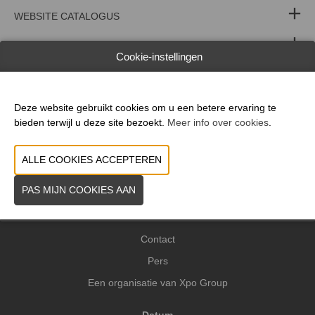
WEBSITE CATALOGUS
PRODUCTGROEP
Cookie-instellingen
MERK
Deze website gebruikt cookies om u een betere ervaring te
bieden terwijl u deze site bezoekt.
Meer info over cookies
.
VORIGE
VOLGENDE
Praktische info
Contact
Pers
Een organisatie van Xpo Group