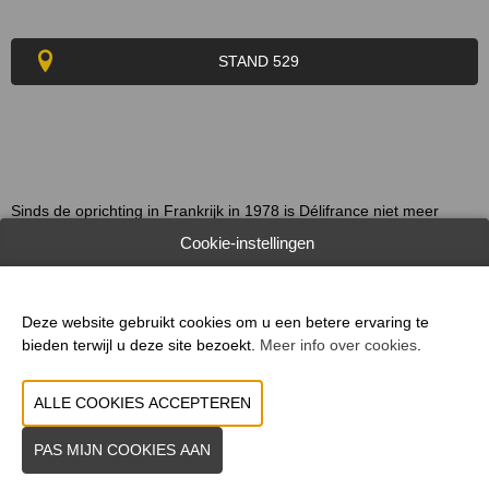
STAND 529
Sinds de oprichting in Frankrijk in 1978 is Délifrance niet meer
gestopt met het ontwikkelen van kwalitatieve bakkerij-,
Cookie-instellingen
viennoiserie-, patisserie- en hartige producten voor de foodservice,
retailers, bakkers en horeca in zo'n 100 landen over de hele
wereld.
Deze website gebruikt cookies om u een betere ervaring te
bieden terwijl u deze site bezoekt.
Meer info over cookies
.
WEBSITE & CATALOGUS
PRODUCTGROEP