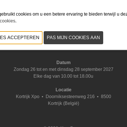
ebruikt cookies om u een betere ervaring te bieden terwijl u dez
 cookies
.
VORIGE
VOLGENDE
Datum
Zondag 26 tot en met dinsdag 28 september 2027
Elke dag van 10.00 tot 18.00u
Locatie
Kortrijk Xpo
•
Doorniksesteenweg 216 • 8500
Kortrijk (België)