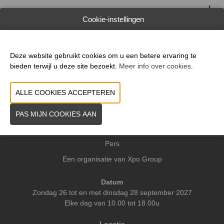
WEBSITE CATALOGUS
Cookie-instellingen
VORIGE
VOLGENDE
Deze website gebruikt cookies om u een betere ervaring te
bieden terwijl u deze site bezoekt.
Meer info over cookies
.
Praktische info
Contact
Pers
Een organisatie van Xpo Group
Datum
Zondag 26 tot en met dinsdag 28 september 2027
Elke dag van 10.00 tot 18.00u